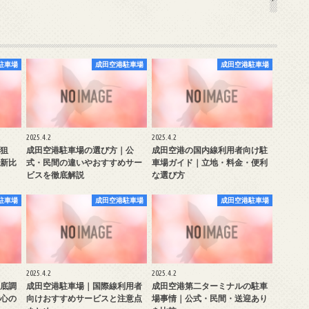
駐車場
成田空港駐車場
成田空港駐車場
2025.4.2
2025.4.2
狙
成田空港駐車場の選び方｜公
成田空港の国内線利用者向け駐
新比
式・民間の違いやおすすめサー
車場ガイド｜立地・料金・便利
ビスを徹底解説
な選び方
駐車場
成田空港駐車場
成田空港駐車場
2025.4.2
2025.4.2
底調
成田空港駐車場｜国際線利用者
成田空港第二ターミナルの駐車
心の
向けおすすめサービスと注意点
場事情｜公式・民間・送迎あり