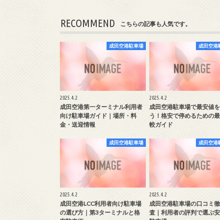
RECOMMEND
こちらの記事も人気です。
成田空港駐車場
成田空港
2025.4.2
2025.4.2
成田空港第一ターミナル利用者
成田空港駐車場で最安値を
向け駐車場ガイド｜場所・料
う！格安で停めるための最
金・送迎情報
較ガイド
成田空港駐車場
成田空港
2025.4.2
2025.4.2
成田空港LCC利用者向け駐車場
成田空港駐車場の口コミ徹
の選び方｜第3ターミナルと格
査｜利用者の評判で選ぶ安